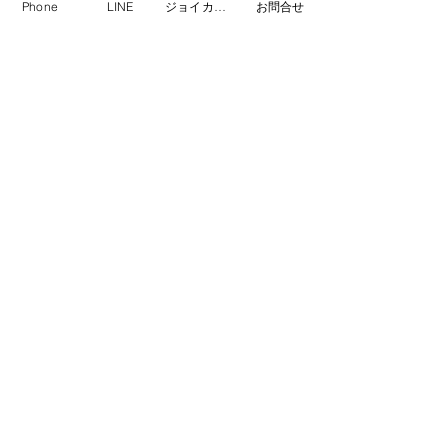
Phone
LINE
ジョイカル門真店
お問合せ
方でも安心です。
公式
LINEはこちら
電話・メールからの予約にも対
応
もちろん、LINEだけでなくお電話や
WEBフォームからのご相談・ご予約も
可能です。
お客様のご都合に合わせて、お好きな
方法でお気軽にご連絡ください。
自動車修理は門真市のナ
カタニ自動車へ！
修理費用の相場を知っても、「実際に
自分の車だといくらかかるのか？」と