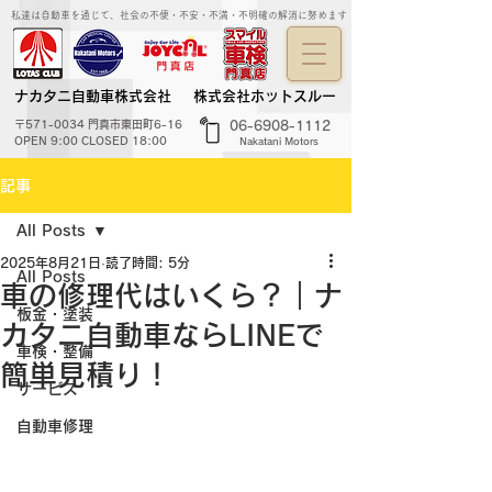
私達は自動車を通じて、社会の不便・不安・不満・不明確の解消に努めます
ナカタニ自動車株式会社
株式会社ホットスルー
〒571-0034 門真市東田町6-16
06-6908-1112
OPEN 9:00 CLOSED 18:00
Nakatani Motors
記事
All Posts
2025年8月21日
読了時間: 5分
All Posts
車の修理代はいくら？｜ナ
板金・塗装
カタニ自動車ならLINEで
車検・整備
簡単見積り！
サービス
自動車修理