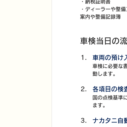
・納税証明書
・ディーラーや整備
案内や整備記録簿
車検当日の
車両の預け
車検に必要な
動します。
各項目の検
国の点検基準
ます。
ナカタニ自