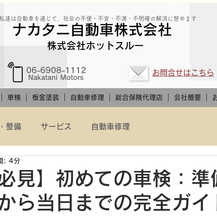
私達は自動車を通じて、社会の不便・不安・不満・不明確の解消に努めます
ナカタニ自動車株式会社
株式会社ホットスルー
06-6908-1112
お問合せはこちら
Nakatani Motors
車検
板金塗装
自動車修理
総合保険代理店
会社概要
・整備
サービス
自動車修理
: 4分
必見】初めての車検：準
から当日までの完全ガイ